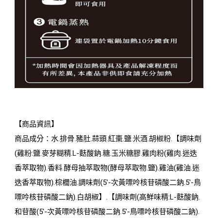
【商品資訊】
商品成分：水.排骨.豬肚.蒜頭.紅棗.鹽.米酒.胡椒粉.【調味劑
(雞粉:鹽.麥芽糊精.L-麩酸鈉.糖.玉米糖膠.雞肉粉(雞肉.迷迭
香萃取物).香料.酵母抽萃取物(酵母萃取物.鹽).雞油(雞油.迷
迭香萃取物).棕櫚油.調味劑(5′-次黃嘌呤核苷磷酸二鈉.5′-鳥
嘌呤核苷磷酸二鈉).白胡椒】.【調味劑(高鮮味精:L-麩酸鈉.
和苷酸(5′-次黃嘌呤核苷磷酸二鈉.5′-鳥嘌呤核苷磷酸二鈉).