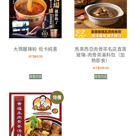
大瑪酸辣粉 低卡純素
馬來西亞肉骨茶名店直落
玻璃-肉骨茶湯料包（加
NT$
89.00
熱即食）
NT$
399.00
查看內容
查看內容
特價