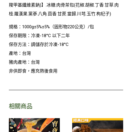
羧甲基纖維素鈉)】.冰糖.肉骨茶包(花椒.胡椒.丁香.甘草.肉
桂.羅漢果.黨蔘.八角.茴香.甘蔗.當歸.川芎.玉竹.枸杞子)
規格：1000g±5%±5%（固形物220公克）/包
保存期限：冷凍-18°C 以下二年
保存方法：請儲存於冷凍-18°C
產地：台灣
豬肉產地：台灣
非供即食，應充熱後食用
相關商品