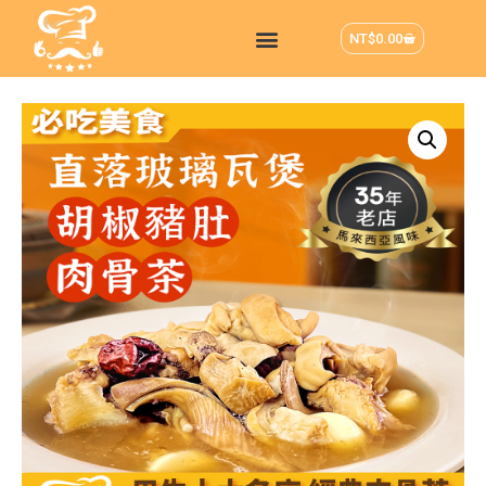
NT$
0.00