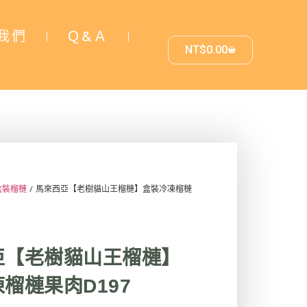
我們
Ｑ&Ａ
NT$
0.00
盒裝榴槤
/ 馬來西亞【老樹貓山王榴槤】盒裝冷凍榴槤
亞【老樹貓山王榴槤】
榴槤果肉D197