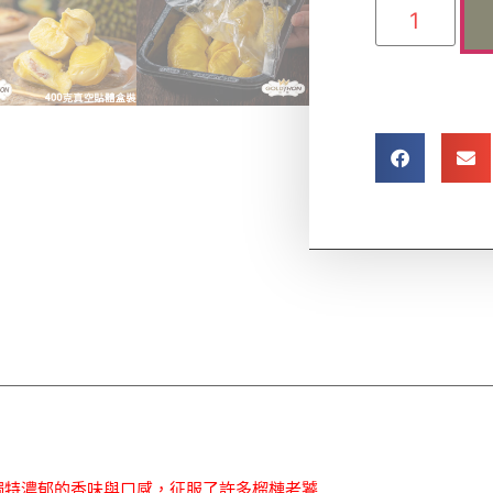
獨特濃郁的香味與口感，征服了許多榴槤老饕