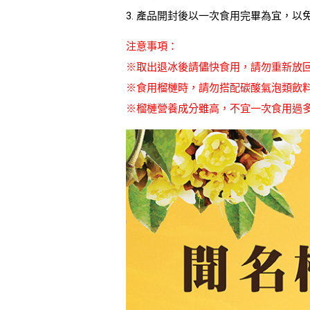
3. 產品開封後以一次食用完畢為宜，
注意事項：
※取出退冰後請儘快食用，請勿重新放
※食用榴槤時，請勿搭配碳酸氣泡類飲
※榴槤營養成分雖高，不宜一次食用過