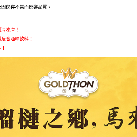
以免因儲存不當而影響品質。
回冷凍庫！
料及含酒精飲料！
多！