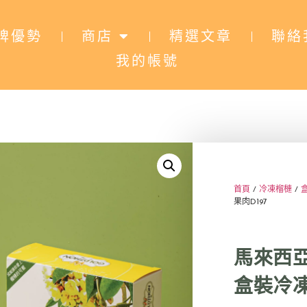
牌優勢
商店
精選文章
聯絡
我的帳號
首頁
/
冷凍榴槤
/
果肉D197
馬來西
盒裝冷凍