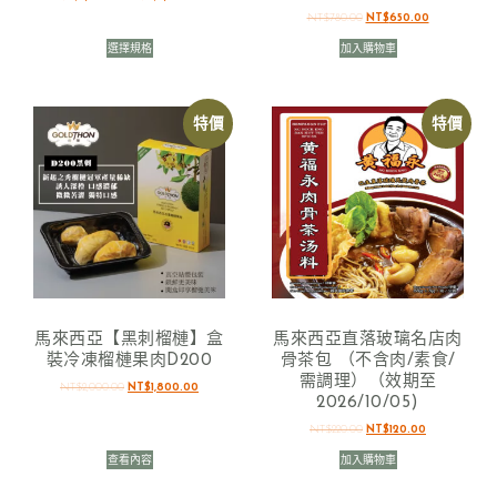
NT$
780.00
NT$
650.00
選擇規格
加入購物車
特價
特價
馬來西亞【黑刺榴槤】盒
馬來西亞直落玻璃名店肉
裝冷凍榴槤果肉D200
骨茶包 （不含肉/素食/
需調理）（效期至
NT$
2,000.00
NT$
1,800.00
2026/10/05)
NT$
220.00
NT$
120.00
查看內容
加入購物車