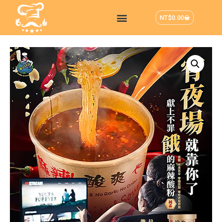
NT$
0.00