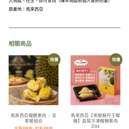
入烏醋、花生，即可食用​（陳年烏醋依個人喜好酌量）
原產地：馬來西亞
相關商品
特價
特價
馬來西亞榴槤果肉 – 全
馬來西亞【老樹蘇丹王榴
家餐組合
槤】盒裝冷凍榴槤果肉
D24
NT$
2,500.00
–
NT$
3,300.00