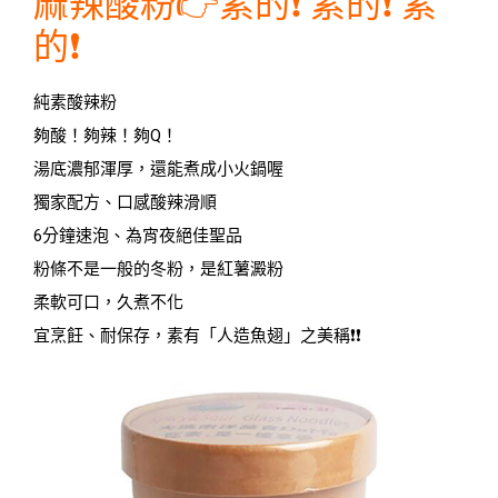
麻辣酸粉👉素的❗ 素的❗ 素
的❗
純素酸辣粉
夠酸！夠辣！夠Q！
湯底濃郁渾厚，還能煮成小火鍋喔
獨家配方、口感酸辣滑順
6分鐘速泡、為宵夜絕佳聖品
粉條不是一般的冬粉，是紅薯澱粉
柔軟可口，久煮不化
宜烹飪、耐保存，素有「人造魚翅」之美稱❗❗