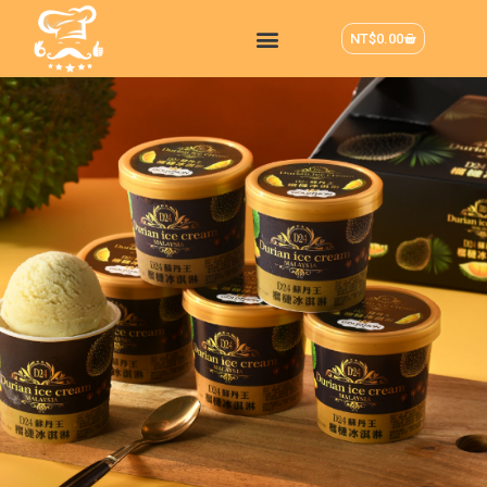
NT$
0.00